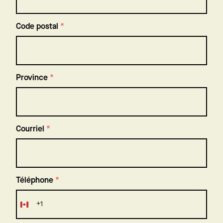
Code postal
*
Province
*
Courriel
*
Téléphone
*
+1
Canada
+1