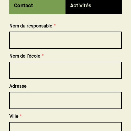
Contact
Activités
Nom du responsable
*
Nom de l'école
*
Adresse
Adresse
de
l'école
Ville
*