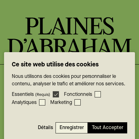
Ce site web utilise des cookies
Nous utilisons des cookies pour personnaliser le
Facebook
contenu, analyser le trafic et améliorer nos services.
Instagram
Essentiels
Fonctionnels
(Requis)
YouTube
Analytiques
Marketing
X
LinkedIn
© Plaines d’Abraham . 2026
Enregistrer
Tout Accepter
Détails
Consentement des témoins