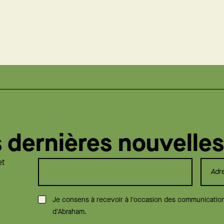
s dernières nouvelles
et
Consentement
*
Je consens à recevoir à l'occasion des communications
d'Abraham.