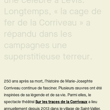
u
n
e
c
é
l
è
b
r
e
à
L
é
v
i
s
.
L
o
n
g
t
e
m
p
s
,
«
l
a
c
a
g
e
d
e
f
e
r
d
e
l
a
C
o
r
r
i
v
e
a
u
»
a
r
é
p
a
n
d
u
d
a
n
s
l
e
s
c
a
m
p
a
g
n
e
s
u
n
e
s
u
p
e
r
s
t
i
t
i
e
u
s
e
t
e
r
r
e
u
r
.
250 ans après sa mort, l’histoire de Marie-Josephte
Corriveau continue de fasciner. Plusieurs œuvres ont été
inspirées de sa légende et de sa vie. Parmi elles, le
spectacle théâtral
Sur les traces de la Corrivaux
a lieu
annuellement depuis 2013 dans le village de Saint-Vallier.