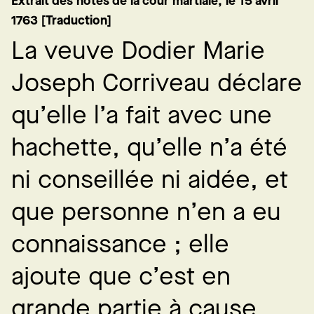
Extrait des notes de la cour martiale, le 15 avril
1763 [Traduction]
L
a
v
e
u
v
e
D
o
d
i
e
r
M
a
r
i
e
J
o
s
e
p
h
C
o
r
r
i
v
e
a
u
d
é
c
l
a
r
e
q
u
’
e
l
l
e
l
’
a
f
a
i
t
a
v
e
c
u
n
e
h
a
c
h
e
t
t
e
,
q
u
’
e
l
l
e
n
’
a
é
t
é
n
i
c
o
n
s
e
i
l
l
é
e
n
i
a
i
d
é
e
,
e
t
q
u
e
p
e
r
s
o
n
n
e
n
’
e
n
a
e
u
c
o
n
n
a
i
s
s
a
n
c
e
;
e
l
l
e
a
j
o
u
t
e
q
u
e
c
’
e
s
t
e
n
g
r
a
n
d
e
p
a
r
t
i
e
à
c
a
u
s
e