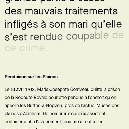
d
e
s
m
a
u
v
a
i
s
t
r
a
i
t
e
m
e
n
t
s
e
l
l
e
’
u
q
i
i
n
f
l
i
g
é
s
à
s
o
n
m
a
r
e
d
e
l
b
a
p
u
o
c
e
u
d
n
e
r
t
s
e
’
s
e
c
r
i
m
e
.
c
Pendaison sur les Plaines
Le 18 avril 1763, Marie-Josephte Corriveau quitte la prison
de la Redoute Royale pour être pendue à l’endroit qu’on
appelle les Buttes-à-Nepveu, près de l’actuel Musée des
plaines d’Abraham. De nombreux curieux assistent
certainement à l’événement, comme à toutes les