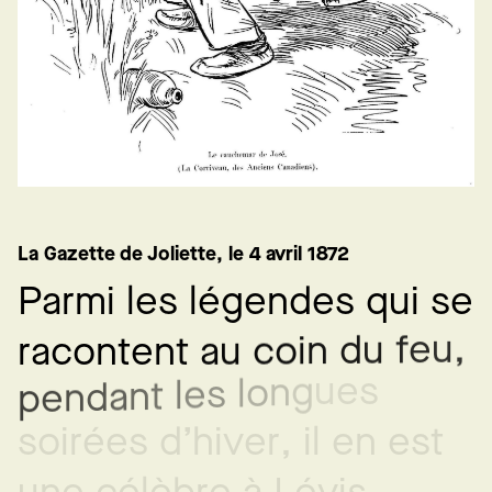
La Gazette de Joliette, le 4 avril 1872
P
a
r
m
i
l
e
s
l
é
g
e
n
d
e
s
q
u
i
s
e
,
u
e
f
u
d
n
i
o
c
u
a
t
n
e
r
a
c
o
n
t
u
e
s
g
n
o
l
s
e
l
t
n
a
d
n
e
p
s
o
i
r
é
e
s
d
’
h
i
v
e
r
,
i
l
e
n
e
s
t