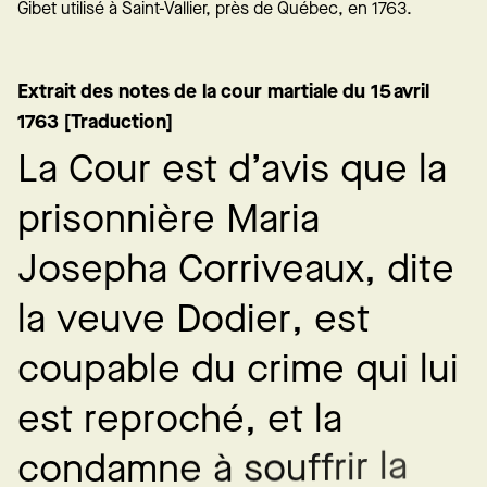
Gibet utilisé à Saint-Vallier, près de Québec, en 1763.
Extrait des notes de la cour martiale du 15 avril
1763 [Traduction]
L
a
C
o
u
r
e
s
t
d
’
a
v
i
s
q
u
e
l
a
p
r
i
s
o
n
n
i
è
r
e
M
a
r
i
a
J
o
s
e
p
h
a
C
o
r
r
i
v
e
a
u
x
,
d
i
t
e
l
a
v
e
u
v
e
D
o
d
i
e
r
,
e
s
t
c
o
u
p
a
b
l
e
d
u
c
r
i
m
e
q
u
i
l
u
i
e
s
t
r
e
p
r
o
c
h
é
,
e
t
l
a
a
l
r
i
r
f
f
u
o
s
à
e
n
m
a
d
c
o
n