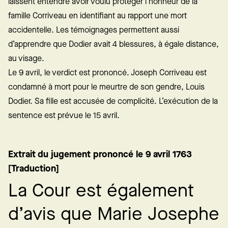
laissent entendre avoir voulu protéger l’honneur de la
famille Corriveau en identifiant au rapport une mort
accidentelle. Les témoignages permettent aussi
d’apprendre que Dodier avait 4 blessures, à égale distance,
au visage.
Le 9 avril, le verdict est prononcé. Joseph Corriveau est
condamné à mort pour le meurtre de son gendre, Louis
Dodier. Sa fille est accusée de complicité. L’exécution de la
sentence est prévue le 15 avril.
Extrait du jugement prononcé le 9 avril 1763
[Traduction]
L
a
C
o
u
r
e
s
t
é
g
a
l
e
m
e
n
t
d
’
a
v
i
s
q
u
e
M
a
r
i
e
J
o
s
e
p
h
e