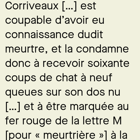
C
o
r
r
i
v
e
a
u
x
[
…
]
e
s
t
c
o
u
p
a
b
l
e
d
’
a
v
o
i
r
e
u
c
o
n
n
a
i
s
s
a
n
c
e
d
u
d
i
t
m
e
u
r
t
r
e
,
e
t
l
a
c
o
n
d
a
m
n
e
d
o
n
c
à
r
e
c
e
v
o
i
r
s
o
i
x
a
n
t
e
c
o
u
p
s
d
e
c
h
a
t
à
n
e
u
f
q
u
e
u
e
s
s
u
r
s
o
n
d
o
s
n
u
[
…
]
e
t
à
ê
t
r
e
m
a
r
q
u
é
e
a
u
f
e
r
r
o
u
g
e
d
e
l
a
l
e
t
t
r
e
M
[
p
o
u
r
«
m
e
u
r
t
r
i
è
r
e
»
]
à
l
a