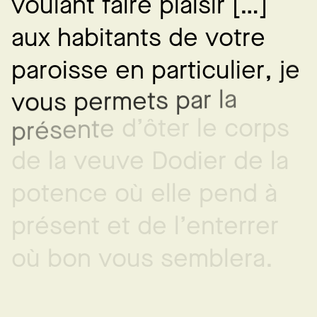
v
o
u
l
a
n
t
f
a
i
r
e
p
l
a
i
s
i
r
[
…
]
a
u
x
h
a
b
i
t
a
n
t
s
d
e
v
o
t
r
e
e
j
,
r
e
p
a
r
o
i
s
s
e
e
n
p
a
r
t
i
c
u
l
i
a
l
r
a
p
s
t
e
m
r
e
p
s
u
o
v
’
ô
t
e
r
l
e
c
o
r
p
s
d
e
t
n
e
s
é
r
p
d
e
l
a
v
e
u
v
e
D
o
d
i
e
r
d
e
l
a
p
o
t
e
n
c
e
o
ù
e
l
l
e
p
e
n
d
à
p
r
é
s
e
n
t
e
t
d
e
l
’
e
n
t
e
r
r
e
r
o
ù
b
o
n
v
o
u
s
s
e
m
b
l
e
r
a
.